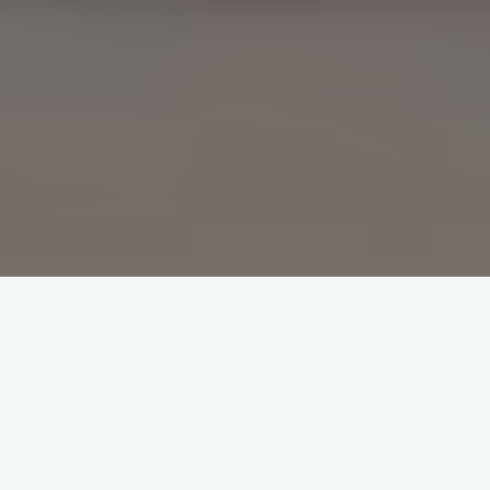
افتتاح سوق
شهر رمضان
e Tlemcen
بقصر الفنون
و المعارض
بالكدية
CAREX