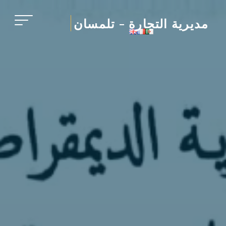
Ski
t
مديرية التجارة - تلمسان
conten