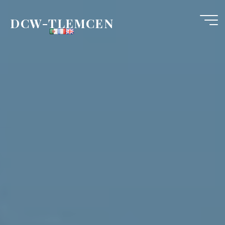
Aller
au
DCW-TLEMCEN
contenu