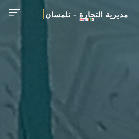
Ski
t
مديرية التجارة - تلمسان
conten